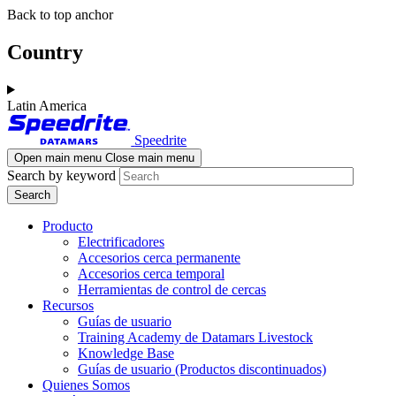
Skip
Skip
Back to top anchor
to
to
main
navigation
Country
content
Latin America
Speedrite
Open main menu
Close main menu
Search by keyword
Producto
Electrificadores
Accesorios cerca permanente
Accesorios cerca temporal
Herramientas de control de cercas
Recursos
Guías de usuario
Training Academy de Datamars Livestock
Knowledge Base
Guías de usuario (Productos discontinuados)
Quienes Somos