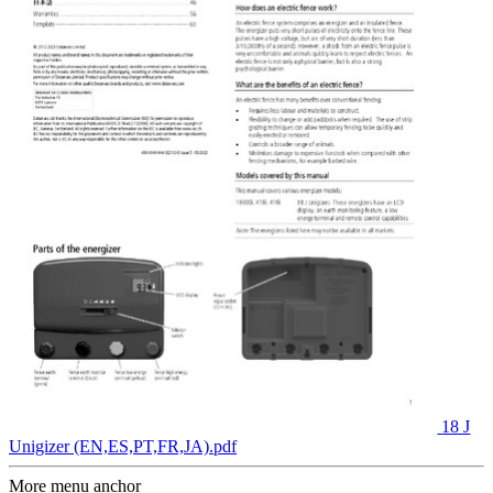
18 J
Unigizer (EN,ES,PT,FR,JA).pdf
More menu anchor