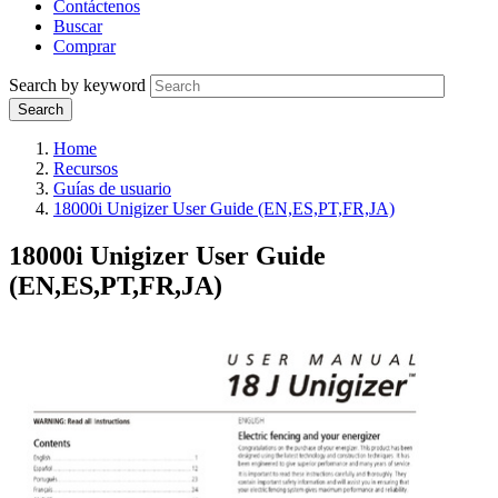
Contáctenos
Buscar
Comprar
Search by keyword
Home
Recursos
Guías de usuario
18000i Unigizer User Guide (EN,ES,PT,FR,JA)
18000i Unigizer User Guide
(EN,ES,PT,FR,JA)