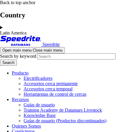
Skip
Skip
Back to top anchor
to
to
main
navigation
Country
content
Latin America
Speedrite
Open main menu
Close main menu
Search by keyword
Producto
Electrificadores
Accesorios cerca permanente
Accesorios cerca temporal
Herramientas de control de cercas
Recursos
Guías de usuario
Training Academy de Datamars Livestock
Knowledge Base
Guías de usuario (Productos discontinuados)
Quienes Somos
Contáctenos