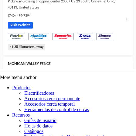
Pickaway Crossing Shopping Center 23507 US 23 South, Circleville, Ohio,
43113, United States
(740) 474-7394
Visit Website
41.38
kilometers away
MOHICAN VALLEY FENCE
19241 BUTLER RD., BUTLER, Ohio, 44822, United States
More menu anchor
(740) 392-2457
Productos
Electrificadores
Accesorios cerca permanente
80.59
kilometers away
Accesorios cerca temporal
Herramientas de control de cercas
Recursos
PBS Animal Health – Wilmington
Guías de usuario
Hojas de datos
2721 Progress Way, Wilmington, Ohio, 45177, United States
Catálogos