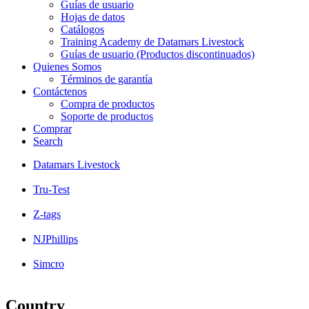
Guías de usuario
Hojas de datos
Catálogos
Training Academy de Datamars Livestock
Guías de usuario (Productos discontinuados)
Quienes Somos
Términos de garantía
Contáctenos
Compra de productos
Soporte de productos
Comprar
Search
Datamars Livestock
Tru-Test
Z-tags
NJPhillips
Simcro
Country