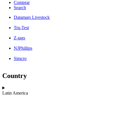
Comprar
Search
Datamars Livestock
Tru-Test
Z-tags
NJPhillips
Simcro
Country
Latin America