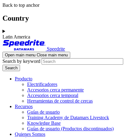
Skip
Skip
Back to top anchor
to
to
main
navigation
Country
content
Latin America
Speedrite
Open main menu
Close main menu
Search by keyword
Producto
Electrificadores
Accesorios cerca permanente
Accesorios cerca temporal
Herramientas de control de cercas
Recursos
Guías de usuario
Training Academy de Datamars Livestock
Knowledge Base
Guías de usuario (Productos discontinuados)
Quienes Somos