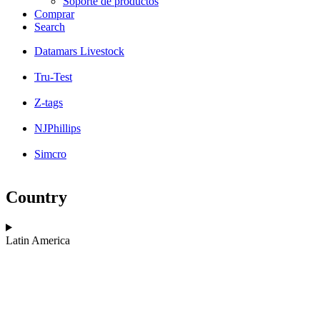
Soporte de productos
Comprar
Search
Datamars Livestock
Tru-Test
Z-tags
NJPhillips
Simcro
Country
Latin America