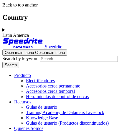
Skip
Skip
Back to top anchor
to
to
main
navigation
Country
content
Latin America
Speedrite
Open main menu
Close main menu
Search by keyword
Producto
Electrificadores
Accesorios cerca permanente
Accesorios cerca temporal
Herramientas de control de cercas
Recursos
Guías de usuario
Training Academy de Datamars Livestock
Knowledge Base
Guías de usuario (Productos discontinuados)
Quienes Somos