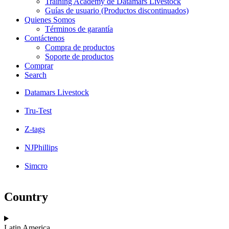
Training Academy de Datamars Livestock
Guías de usuario (Productos discontinuados)
Quienes Somos
Términos de garantía
Contáctenos
Compra de productos
Soporte de productos
Comprar
Search
Datamars Livestock
Tru-Test
Z-tags
NJPhillips
Simcro
Country
Latin America