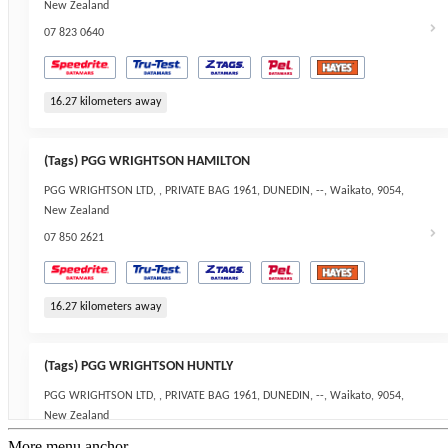
New Zealand
07 823 0640
16.27
kilometers away
(Tags) PGG WRIGHTSON HAMILTON
PGG WRIGHTSON LTD, , PRIVATE BAG 1961, DUNEDIN, --, Waikato, 9054,
New Zealand
07 850 2621
16.27
kilometers away
(Tags) PGG WRIGHTSON HUNTLY
PGG WRIGHTSON LTD, , PRIVATE BAG 1961, DUNEDIN, --, Waikato, 9054,
New Zealand
07 828 0960
More menu anchor