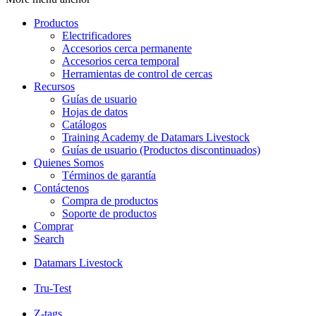
Productos
Electrificadores
16.27
kilometers away
Accesorios cerca permanente
Accesorios cerca temporal
Herramientas de control de cercas
Recursos
(Tags) PGG WRIGHTSON MATAMATA
Guías de usuario
PGG WRIGHTSON LTD, , PRIVATE BAG 1961, DUNEDIN, --, Waikato, 9054,
Hojas de datos
New Zealand
Catálogos
Training Academy de Datamars Livestock
07 888 4577
Guías de usuario (Productos discontinuados)
Quienes Somos
Términos de garantía
Contáctenos
16.27
kilometers away
Compra de productos
Soporte de productos
Comprar
(Tags) PGG WRIGHTSON MORRINSVILLE
Search
PGG WRIGHTSON LTD, , PRIVATE BAG 1961, DUNEDIN, --, Waikato, 9054,
Datamars Livestock
New Zealand
07 889 0160
Tru-Test
Z-tags